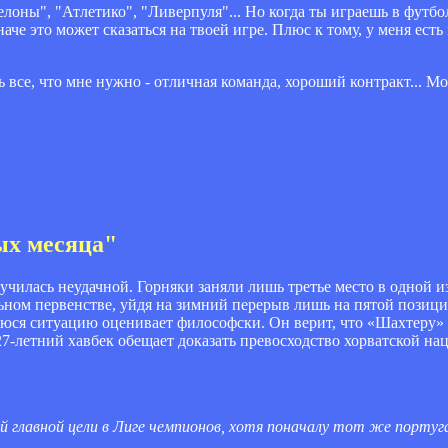
лоны", "Атлетико", "Ливерпуля"... Но когда ты играешь в футб
аче это может сказаться на твоей игре. Плюс к тому, у меня ест
ь все, что мне нужно - отличная команда, хороший контракт... М
ых месяца"
лучилась неудачной. Горняки заняли лишь третье место в одной 
ном первенстве, уйдя на зимний перерыв лишь на пятой позиции
ся ситуацию оценивает философски. Он верит, что «Шахтеру» 
27-летний хавбек обещает доказать превосходство хорватской н
й главной цели в Лиге чемпионов, хотя поначалу тот же португ