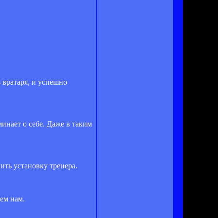
 вратаря, и успешно
инает о себе. Даже в таким
ить установку тренера.
чем нам.