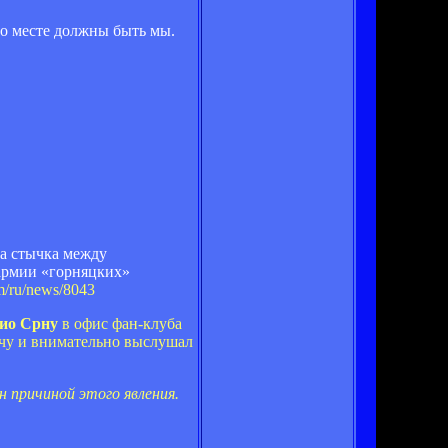
го месте должны быть мы.
а стычка между
армии «горняцких»
om/ru/news/8043
ио Срну
в офис фан-клуба
ечу и внимательно выслушал
 причиной этого явления.