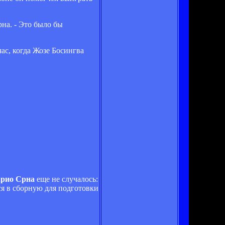
рна. - Это было бы
ас, когда Жозе Босингва
рио Срна
еще не случалось:
ся в сборную для подготовки