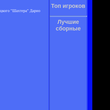
Топ игроков
ецкого "Шахтера" Дарио
Лучшие
сборные