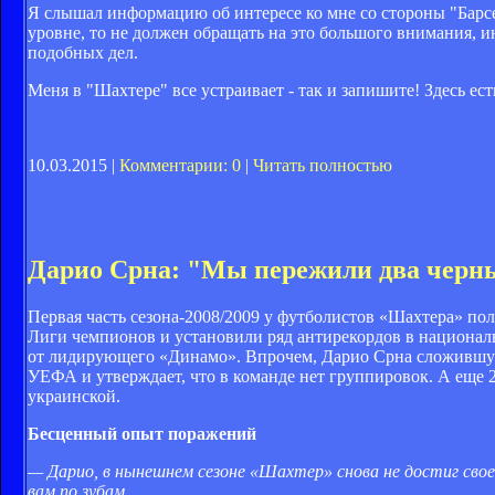
Я слышал информацию об интересе ко мне со стороны "Барсе
уровне, то не должен обращать на это большого внимания, ин
подобных дел.
Меня в "Шахтере" все устраивает - так и запишите! Здесь ест
10.03.2015 |
Комментарии: 0
|
Читать полностью
Дарио Срна: "Мы пережили два черн
Первая часть сезона-2008/2009 у футболистов «Шахтера» по
Лиги чемпионов и установили ряд антирекордов в националь
от лидирующего «Динамо». Впрочем, Дарио Срна сложившую
УЕФА и утверждает, что в команде нет группировок. А еще 
украинской.
Бесценный опыт поражений
— Дарио, в нынешнем сезоне «Шахтер» снова не достиг свое
вам по зубам…