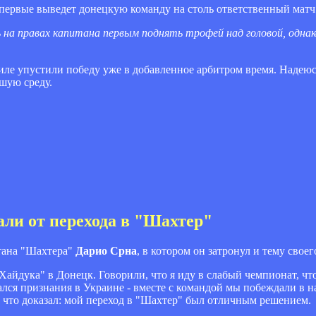
впервые выведет донецкую команду на столь ответственный матч
ь на правах капитана первым поднять трофей над головой, однако
аиле упустили победу уже в добавленное арбитром время. Надеюс
шую среду.
ли от перехода в "Шахтер"
тана "Шахтера"
Дарио Срна
, в котором он затронул и тему сво
"Хайдука" в Донецк. Говорили, что я иду в слабый чемпионат, что
вался признания в Украине - вместе с командой мы побеждали в 
, что доказал: мой переход в "Шахтер" был отличным решением.