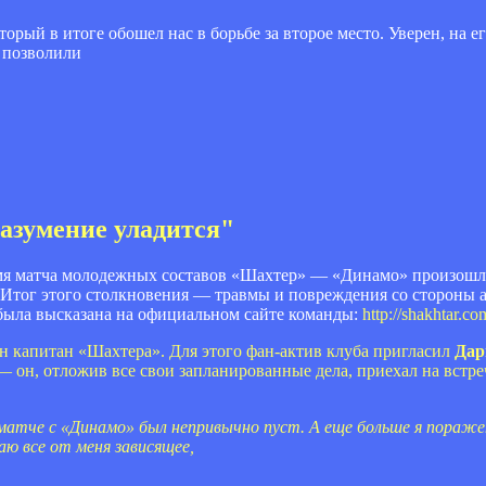
орый в итоге обошел нас в борьбе за второе место. Уверен, на е
е позволили
азумение уладится"
мя матча молодежных составов «Шахтер» — «Динамо» произошл
Итог этого столкновения — травмы и повреждения со стороны 
 была высказана на официальном сайте команды:
http://shakhtar.c
 капитан «Шахтера». Для этого фан-актив клуба пригласил
Дар
 он, отложив все свои запланированные дела, приехал на встр
матче с «Динамо» был непривычно пуст. А еще больше я поражен
ю все от меня зависящее,