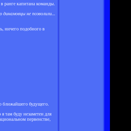
 в ранге капитана команды.
 динамовцы не позволили...
ь, ничего подобного в
его ближайшего будущего.
 я там буду незаметен для
национальном первенстве,