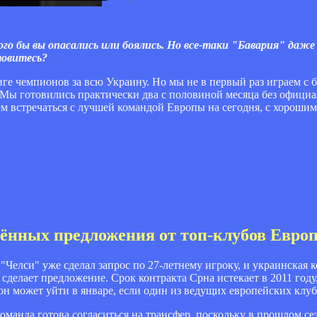
го бы вы опасались или боялись. Но все-таки "Бавария" даже 
товитесь?
ге чемпионов за всю Украину. Но мы не в первый раз играем с
. Мы готовились практически два с половиной месяца без офици
дем встречаться с лучшей командой Европы на сегодня, с хороши
лённых предложения от топ-клубов Евро
"Челси" уже сделал запрос по 27-летнему игроку, и украинская к
 сделает предложение. Срок контракта Срна истекает в 2011 году
 он может уйти в январе, если один из ведущих европейских клуб
команда готова согласиться на трансфер, поскольку в прошлом с