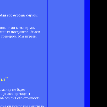
для вас особый случай.
 большими командами.
альных поединков. Знаем
м тренером. Мы играем
пы"
оманда не будет
, однако президент
ов осилит его стоимость.
езоне он помог им выиграть