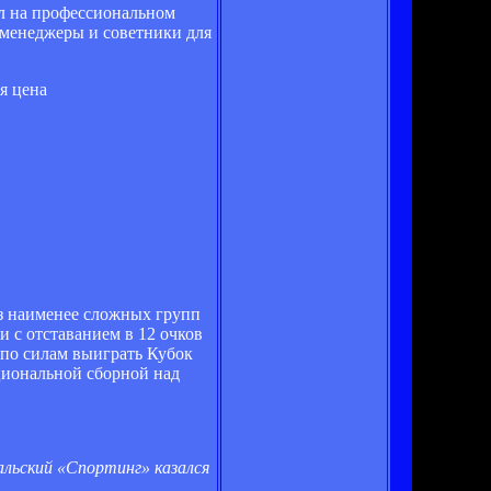
ол на профессиональном
ь менеджеры и советники для
оя цена
из наименее сложных групп
 с отставанием в 12 очков
по силам выиграть Кубок
ациональной сборной над
альский «Спортинг» казался