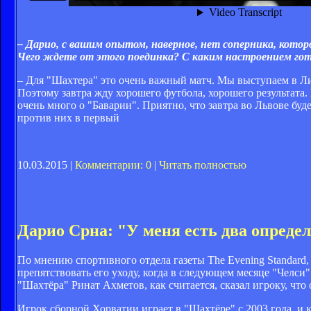
– Дарио, с вашим опытом, наверное, нет соперника, которо
Чего ждете от этого поединка? С каким настроением го
– Для "Шахтера" это очень важный матч. Мы выступаем в Ли
Поэтому завтра жду хорошего футбола, хорошего результата
очень много о "Баварии". Приятно, что завтра во Львове бу
против них в первый
10.03.2015 |
Комментарии: 0
|
Читать полностью
Дарио Срна: "У меня есть два опреде
По мнению спортивного отдела газеты The Evening Standard, 
препятствовать его уходу, когда в следующем месяце "Челси"
"Шахтёра" Ринат Ахметов, как считается, сказал игроку, что
Игрок сборной Хорватии играет в "Шахтёре" с 2003 года, и 